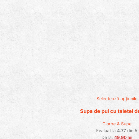
Selectează opțiunile
Supa de pui cu taietei 
Ciorbe & Supe
Evaluat la
4.77
din 5
De la:
49,90
lei