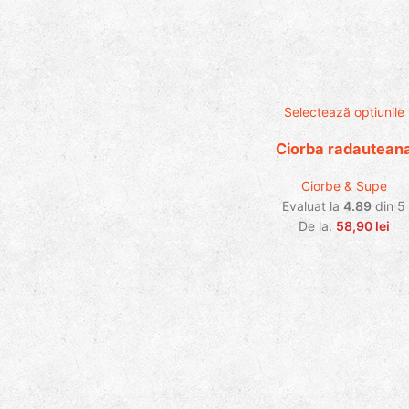
Selectează opțiunile
Ciorba radautean
Ciorbe & Supe
Evaluat la
4.89
din 5
De la:
58,90
lei