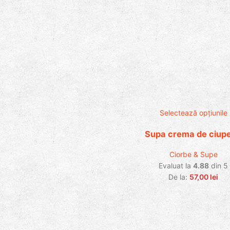
Selectează opțiunile
Supa crema de ciupe
Ciorbe & Supe
Evaluat la
4.88
din 5
De la:
57,00
lei