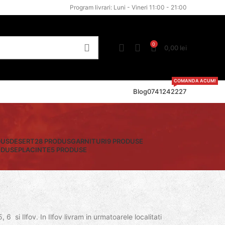
Program livrari: Luni - Vineri 11:00 - 21:00
0
0,00
lei
COMANDA ACUM!
Blog
0741242227
DUS
DESERT
28 PRODUS
GARNITURI
9 PRODUSE
ODUSE
PLACINTE
5 PRODUSE
 6 si Ilfov. In Ilfov livram in urmatoarele localitati