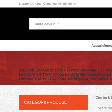
Livrare Gratuita | Comanda minima 90 ron
Categorii Preparate
Acasa
Informa
ALL
PRODUSE
FĂRĂ CATEGORIE
1 PRODUS
ANTREURI
25 PR
MANCARE GATITA
70 PRODUS
MARTI
0 PRODUSE
MENIU DE
PREPARATE DE POST
33 PRODUS
REVELION
0 PRODUSE
SAL
Ciorbe & 
CATEGORII PRODUSE
Livrare man