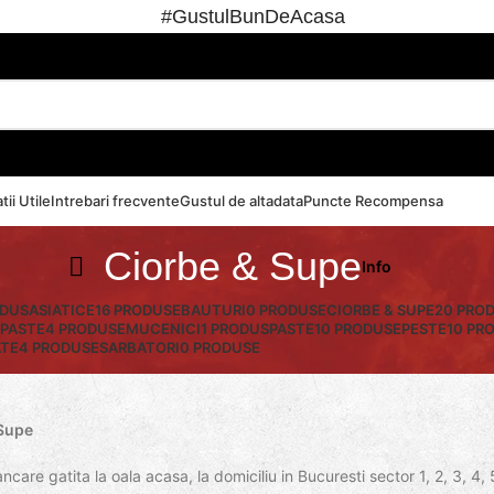
#GustulBunDeAcasa
tii Utile
Intrebari frecvente
Gustul de altadata
Puncte Recompensa
Ciorbe & Supe
Info
ODUS
ASIATICE
16 PRODUSE
BAUTURI
0 PRODUSE
CIORBE & SUPE
20 PRO
 PASTE
4 PRODUSE
MUCENICI
1 PRODUS
PASTE
10 PRODUSE
PESTE
10 PR
ATE
4 PRODUSE
SARBATORI
0 PRODUSE
Supe
care gatita la oala acasa, la domiciliu in Bucuresti sector 1, 2, 3, 4, 5,